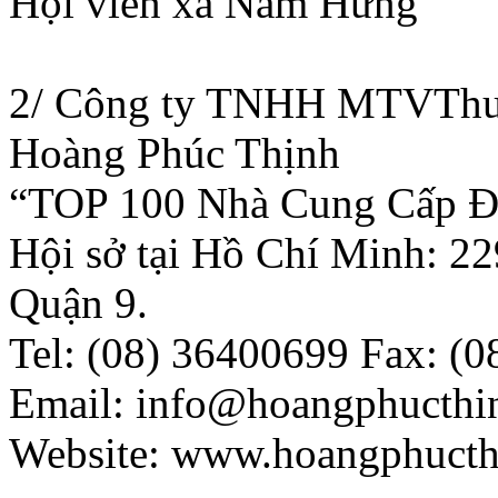
Hội viên xã Nam Hưng
2/ Công ty TNHH MTVThươ
Hoàng Phúc Thịnh
“TOP 100 Nhà Cung Cấp Đá
Hội sở tại Hồ Chí Minh:
22
Quận 9.
Tel: (08) 36400699 Fax: (
Email: info@hoangphucthi
Website: www.hoangphuct