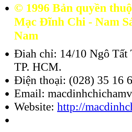
© 1996 Bản quyền thuộ
Mạc Đĩnh Chi - Nam Sá
Nam
Điah chỉ: 14/10 Ngô Tất
TP. HCM.
Điện thoại: (028) 35 16 
Email: macdinhchicham
Website:
http://macdinhc