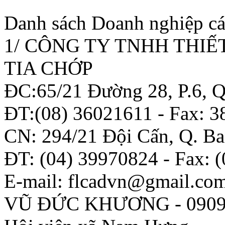
Danh sách Doanh nghiệp các 
1/ CÔNG TY TNHH THIẾ
TIA CHỚP
ĐC:65/21 Đường 28, P.6,
ĐT:(08) 36021611 - Fax: 
CN: 294/21 Đội Cấn, Q. Ba
ĐT: (04) 39970824 - Fax: 
E-mail: flcadvn@gmail.co
VŨ ĐỨC KHƯƠNG - 0909 