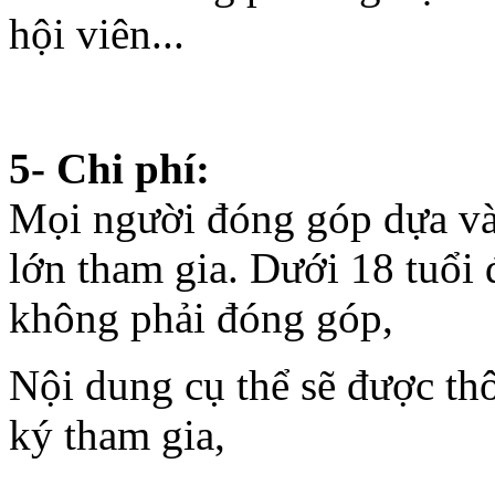
Tự túc HOẶC chúng ta sẽ tậ
Nguyên Hồng, P. 11, Q. Bì
nhau đi bằng phương tiện x
hội viên...
5- Chi phí:
Mọi người đóng góp dựa vào
lớn tham gia. Dưới 18 tuổi 
không phải đóng góp,