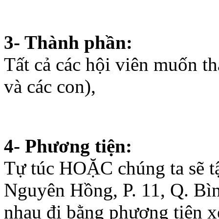
Địa chỉ: Khu dân cư Phú H
Dầu Một, Bình Dương.
3- Thành phần:
Tất cả các hội viên muốn th
và các con),
4- Phương tiện: