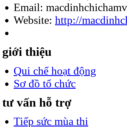
Điah chỉ: 14/10 Ngô Tất
TP. HCM.
Điện thoại: (028) 35 16 
Email: macdinhchicham
Website:
http://macdinhc
giới thiệu
Qui chế hoạt động
Sơ đồ tổ chức