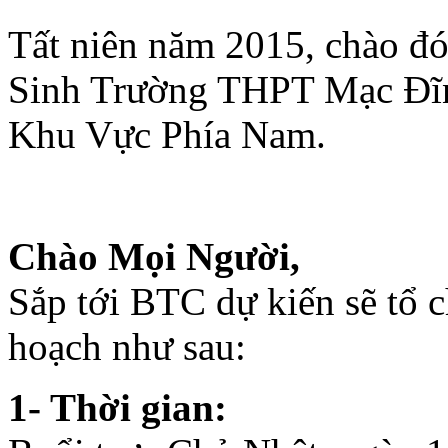
MacDinhChi-TatNien & Ta
Tất niên năm 2015, chào đ
Sinh Trường THPT Mạc Đĩn
Khu Vực Phía Nam.
Chào Mọi Người,
Sắp tới BTC dự kiến sẽ tổ ch