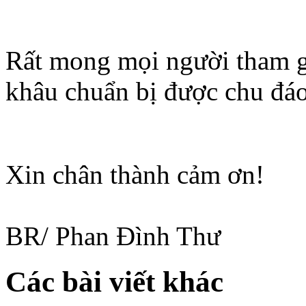
Khi muốn tham gia, đề nghị
( 0918 461977 )
để đăng ký 
tuần sau, ngày 14 tháng 01
Rất mong mọi người tham g
khâu chuẩn bị được chu đáo
Xin chân thành cảm ơn!