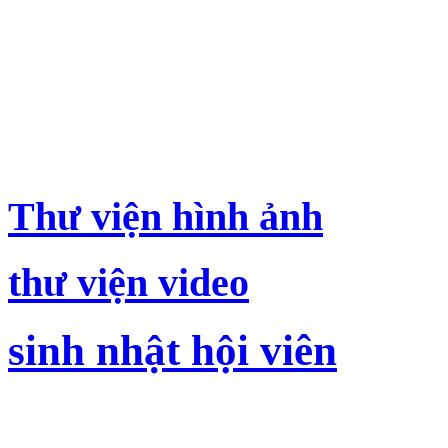
thông tin về
trường thpt mạc đĩnh c
nam sách, hải dương
Thư viện hình ảnh
thư viện video